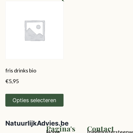
fris drinks bio
€
5,95
Opties selecteren
NatuurlijkAdvies.be
Pagina's
Contact
Home
Ingelmustersteen