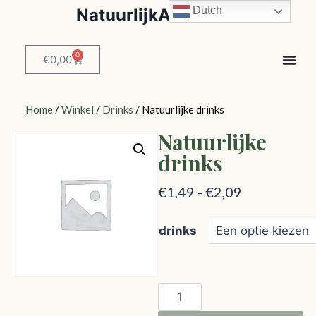
Dutch
NatuurlijkAdvies.be
0
€
0,00
Home
/
Winkel
/
Drinks
/ Natuurlijke drinks
Natuurlijke
drinks
€
1,49
-
€
2,09
drinks