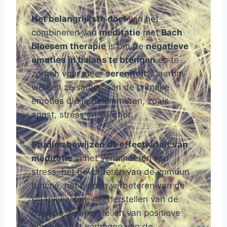
Het belangrijkste doel
van het
combineren van
meditatie
met
Bach
bloesem therapie
is om de
negatieve
emoties in balans te brengen
en te
zorgen voor meer
sereniteit.
Daarom
werken ze samen aan de primaire
emoties die je belemmeren, zoals
angst, stress en verdriet.
Studies bewijzen de effectiviteit van
meditatie
in het verminderen van
stress, het bevorderen van de immuun
functie, het helpen verbeteren van de
slaapkwaliteit, het herstellen van de
cognitie, het herstellen van positieve
emoties, het verhogen van de