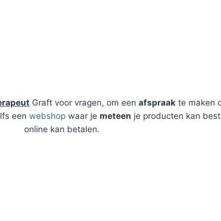
en Webshop over Natuurlijk Advies
erapeut
Graft voor vragen, om een
afspraak
te maken 
lfs een
webshop
waar je
meteen
je producten kan best
online kan betalen.
BLOG