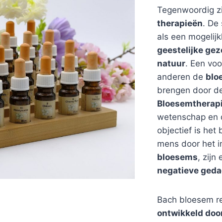
Tegenwoordig zij
therapieën
. De 
als een mogelij
geestelijke ge
natuur
. Een voo
anderen de
blo
brengen door de
Bloesemtherap
wetenschap en 
objectief is het
mens door het i
bloesems
, zij
negatieve geda
Bach bloesem r
ontwikkeld doo