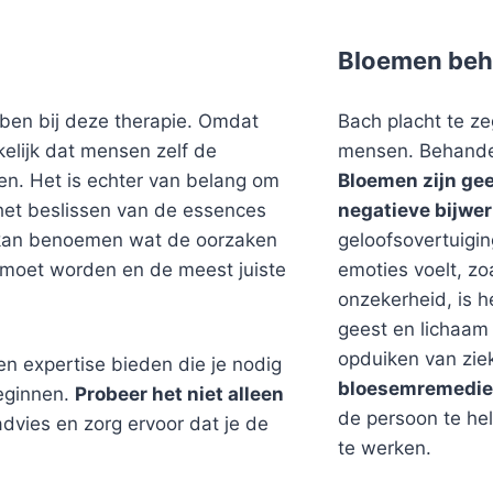
Bloemen beh
en bij deze therapie. Omdat
Bach placht te zeg
ikelijk dat mensen zelf de
mensen. Behandel
en. Het is echter van belang om
Bloemen zijn ge
het beslissen van de essences
negatieve bijwe
 kan benoemen wat de oorzaken
geloofsovertuigi
d moet worden en de meest juiste
emoties voelt, zo
onzekerheid, is h
geest en lichaam 
opduiken van zie
n expertise bieden die je nodig
bloesemremedie
beginnen.
Probeer het niet alleen
de persoon te hel
dvies en zorg ervoor dat je de
te werken.