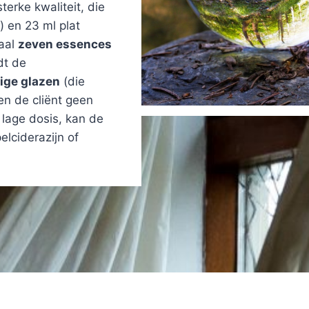
erke kwaliteit, die
 en 23 ml plat
maal
zeven essences
dt de
ige glazen
(die
en de cliënt geen
r lage dosis, kan de
lciderazijn of