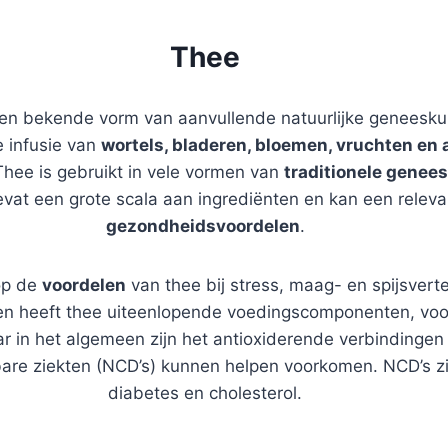
Thee
en bekende vorm van aanvullende natuurlijke geneesk
e infusie van
wortels, bladeren, bloemen, vruchten en
Thee is gebruikt in vele vormen van
traditionele genee
at een grote scala aan ingrediënten en kan een relevan
gezondheidsvoordelen
.
op de
voordelen
van thee bij stress, maag- en spijsvert
 heeft thee uiteenlopende voedingscomponenten, voorn
r in het algemeen zijn het antioxiderende verbindingen
re ziekten (NCD’s) kunnen helpen voorkomen. NCD’s zij
diabetes en cholesterol.