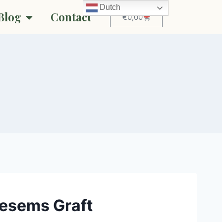
Dutch
Blog
Contact
0
€
0,00
esems Graft