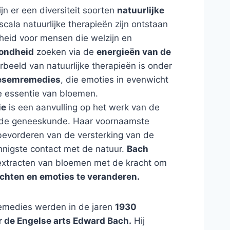
n er een diversiteit soorten
natuurlijke
scala natuurlijke therapieën zijn ontstaan
kheid voor mensen die welzijn en
zondheid
zoeken via de
energieën van de
rbeeld van natuurlijke therapieën is onder
esemremedies
, die emoties in evenwicht
 essentie van bloemen.
ie
is een aanvulling op het werk van de
de geneeskunde. Haar voornaamste
 bevorderen van de versterking van de
nnigste contact met de natuur.
Bach
n extracten van bloemen met de kracht om
chten en emoties te veranderen.
emedies werden in de jaren
1930
r de Engelse arts Edward Bach.
Hij