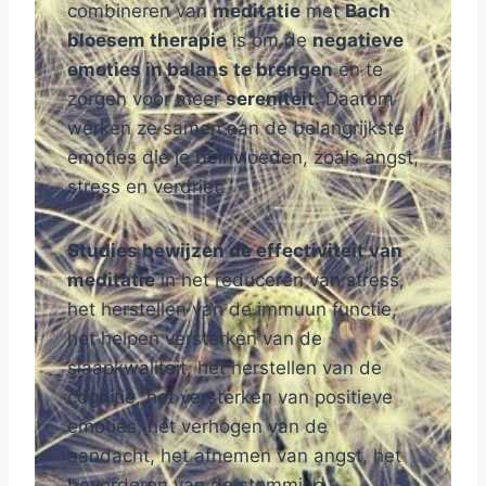
combineren van
meditatie
met
Bach
bloesem therapie
is om de
negatieve
emoties in balans te brengen
en te
zorgen voor meer
sereniteit.
Daarom
werken ze samen aan de belangrijkste
emoties die je beïnvloeden, zoals angst,
stress en verdriet.
Studies bewijzen de effectiviteit van
meditatie
in het reduceren van stress,
het herstellen van de immuun functie,
het helpen versterken van de
slaapkwaliteit, het herstellen van de
cognitie, het versterken van positieve
emoties, het verhogen van de
aandacht, het afnemen van angst, het
bevorderen van de stemming,