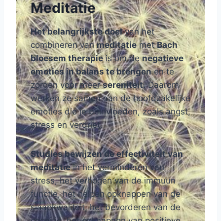
Meditatie
Het belangrijkste doel
van het
combineren van
meditatie
met
Bach
bloesem therapie
is om de
negatieve
emoties in balans te brengen
en te
zorgen voor meer
sereniteit.
Daarom
werken ze samen aan de hoofdzakelijke
emoties die je beïnvloeden, zoals angst,
stress en verdriet.
Studies bewijzen de effectiviteit van
meditatie
in het verminderen van
stress, het verhogen van de immuun
functie, het helpen opknappen van de
slaapkwaliteit, het bevorderen van de
cognitie, het opknappen van positieve