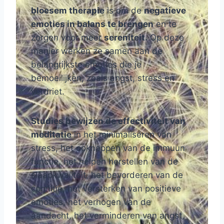
bloesem therapie
is om de
negatieve
emoties in balans te brengen
en te
zorgen voor meer
sereniteit.
Op deze
manier werken ze samen aan de
belangrijkste emoties die je
bemoeilijken, zoals angst, stress en
verdriet.
Studies bewijzen de effectiviteit van
meditatie
in het minimaliseren van
stress, het opknappen van de immuun
functie, het helpen herstellen van de
slaapkwaliteit, het bevorderen van de
cognitie, het versterken van positieve
emoties, het verhogen van de
aandacht, het verminderen van angst,