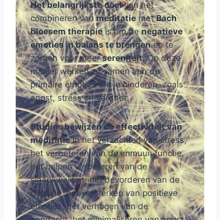
Het belangrijkste doel
van het
combineren van
meditatie
met
Bach
bloesem therapie
is om de
negatieve
emoties in balans te brengen
en te
zorgen voor meer
sereniteit.
Op deze
manier werken ze samen aan de
primaire emoties die je hinderen, zoals
angst, stress en verdriet.
Studies bewijzen de effectiviteit van
meditatie
in het verzachten van stress,
het verbeteren van de immuun functie,
het helpen verbeteren van de
slaapkwaliteit, het bevorderen van de
cognitie, het versterken van positieve
emoties, het verhogen van de
aandacht, het minimaliseren van angst,