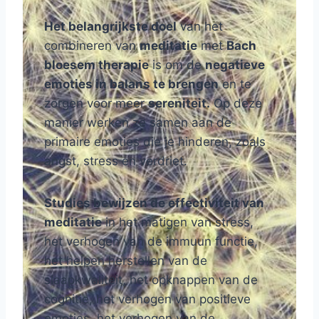
Het belangrijkste doel
van het
combineren van
meditatie
met
Bach
bloesem therapie
is om de
negatieve
emoties in balans te brengen
en te
zorgen voor meer
sereniteit.
Op deze
manier werken ze samen aan de
primaire emoties die je hinderen, zoals
angst, stress en verdriet.
Studies bewijzen de effectiviteit van
meditatie
in het matigen van stress,
het verhogen van de immuun functie,
het helpen herstellen van de
slaapkwaliteit, het opknappen van de
cognitie, het verhogen van positieve
emoties, het verhogen van de