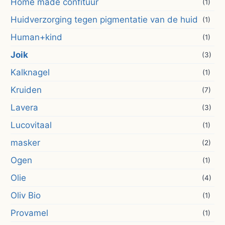
Home made confituur
(1)
Huidverzorging tegen pigmentatie van de huid
(1)
Human+kind
(1)
Joik
(3)
Kalknagel
(1)
Kruiden
(7)
Lavera
(3)
Lucovitaal
(1)
masker
(2)
Ogen
(1)
Olie
(4)
Oliv Bio
(1)
Provamel
(1)