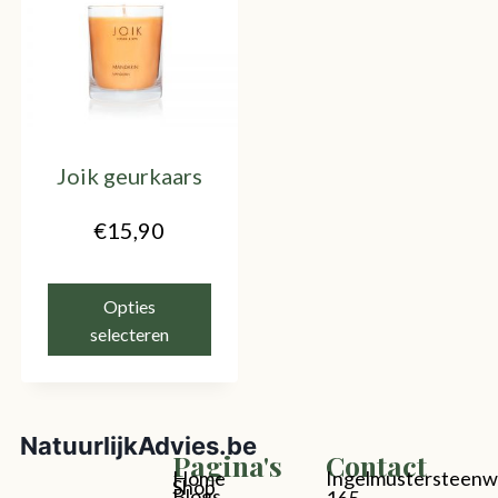
Joik geurkaars
€
15,90
Opties
selecteren
NatuurlijkAdvies.be
Pagina's
Contact
Home
Ingelmustersteen
Shop
Blogs