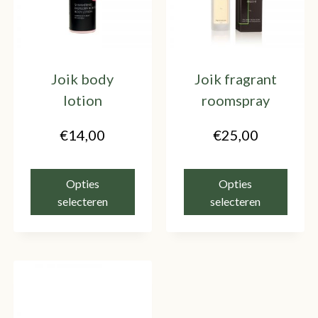
Joik body
Joik fragrant
lotion
roomspray
€
14,00
€
25,00
Opties
Opties
selecteren
selecteren