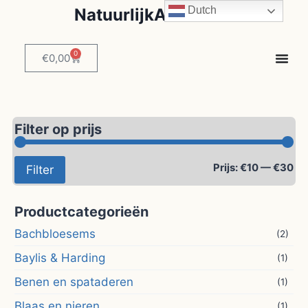
Dutch
NatuurlijkAdvies.be
0
€
0,00
Filter op prijs
Prijs:
€10
—
€30
Filter
Productcategorieën
Bachbloesems
(2)
Baylis & Harding
(1)
Benen en spataderen
(1)
Blaas en nieren
(1)